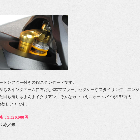
ートシフター付きのF3スタンダードです。
持ちスイングアームに右だし3本マフラー、セクシーなスタイリング、エンジ
た目も走りもまんまイタリアン。そんなカッコえ～オートバイが152万円
台欲しい！です。
格：1,520,000円
：赤／銀