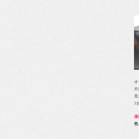
オ
片
見
1
価
色