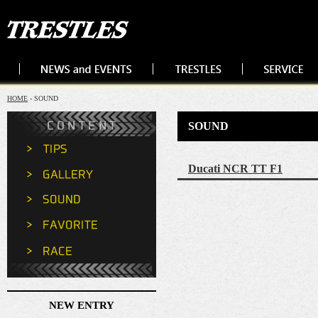
HOME
› SOUND
SOUND
Ducati NCR TT F1
NEW ENTRY