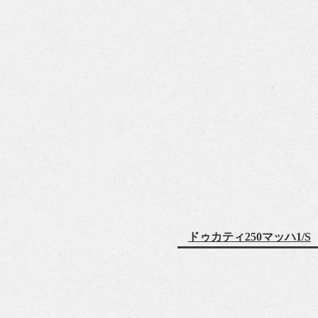
ドゥカティ250マッハ1/S